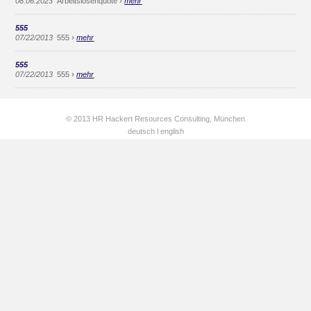
›
08.06.2023
Arbeitslosenquote
mehr
555
›
07/22/2013
555
mehr
555
›
07/22/2013
555
mehr
© 2013 HR Hackert Resources Consulting, München
deutsch
l
english