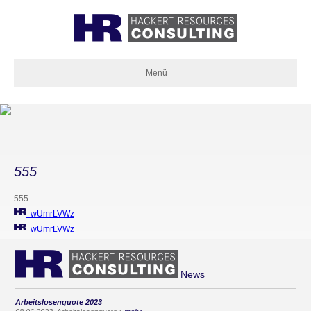
Menü
555
555
wUmrLVWz
wUmrLVWz
News
Arbeitslosenquote 2023