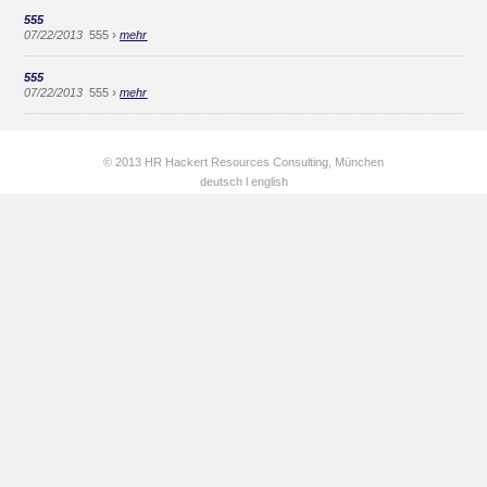
555
›
07/22/2013
555
mehr
555
›
07/22/2013
555
mehr
© 2013 HR Hackert Resources Consulting, München
deutsch
l
english