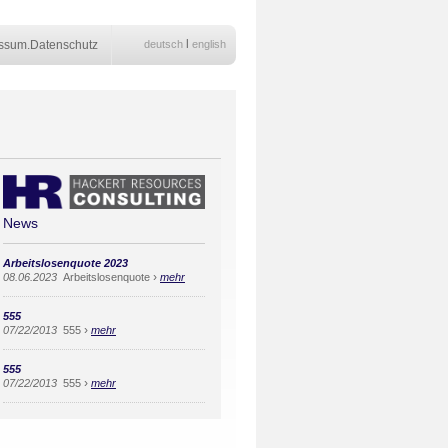
l
ssum.Datenschutz
deutsch
english
News
Arbeitslosenquote 2023
›
08.06.2023
Arbeitslosenquote
mehr
555
›
07/22/2013
555
mehr
555
›
07/22/2013
555
mehr