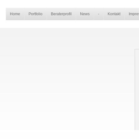
Home
Portfolio
Beraterprofil
News
-
Kontakt
Impre