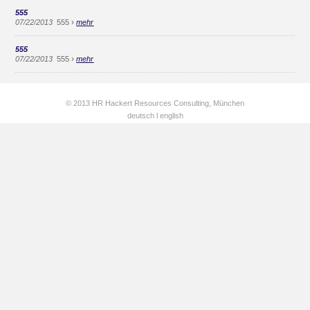
555
›
07/22/2013
555
mehr
555
›
07/22/2013
555
mehr
© 2013 HR Hackert Resources Consulting, München
deutsch
l
english