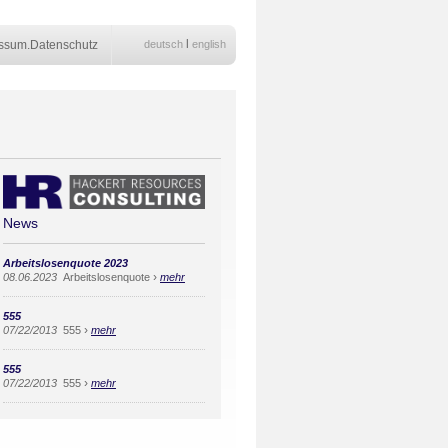
l
ssum.Datenschutz
deutsch
english
News
Arbeitslosenquote 2023
›
08.06.2023
Arbeitslosenquote
mehr
555
›
07/22/2013
555
mehr
555
›
07/22/2013
555
mehr