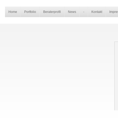
Home
Portfolio
Beraterprofil
News
-
Kontakt
Impre