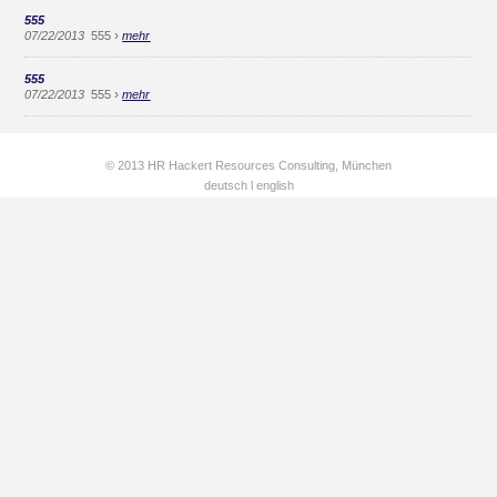
555
›
07/22/2013
555
mehr
555
›
07/22/2013
555
mehr
© 2013 HR Hackert Resources Consulting, München
deutsch
l
english