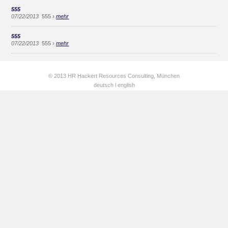
555
›
07/22/2013
555
mehr
555
›
07/22/2013
555
mehr
© 2013 HR Hackert Resources Consulting, München
deutsch
l
english