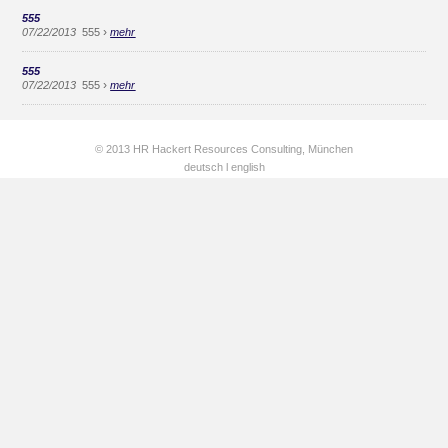
555
›
07/22/2013
555
mehr
555
›
07/22/2013
555
mehr
© 2013 HR Hackert Resources Consulting, München
deutsch
l
english