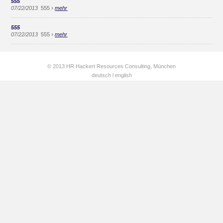
555
›
07/22/2013
555
mehr
555
›
07/22/2013
555
mehr
© 2013 HR Hackert Resources Consulting, München
deutsch
l
english