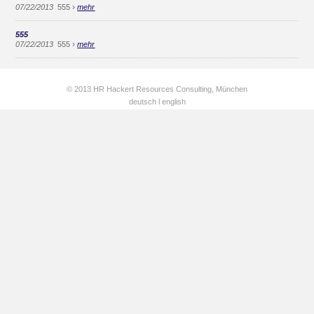
›
07/22/2013
555
mehr
555
›
07/22/2013
555
mehr
© 2013 HR Hackert Resources Consulting, München
deutsch
l
english