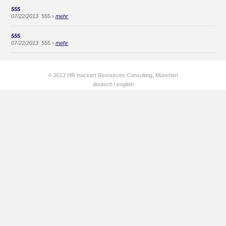
555
›
07/22/2013
555
mehr
555
›
07/22/2013
555
mehr
© 2013 HR Hackert Resources Consulting, München
deutsch
l
english