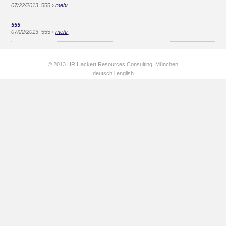
›
07/22/2013
555
mehr
555
›
07/22/2013
555
mehr
© 2013 HR Hackert Resources Consulting, München
deutsch
l
english