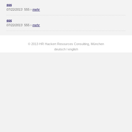
555
›
07/22/2013
555
mehr
555
›
07/22/2013
555
mehr
© 2013 HR Hackert Resources Consulting, München
deutsch
l
english