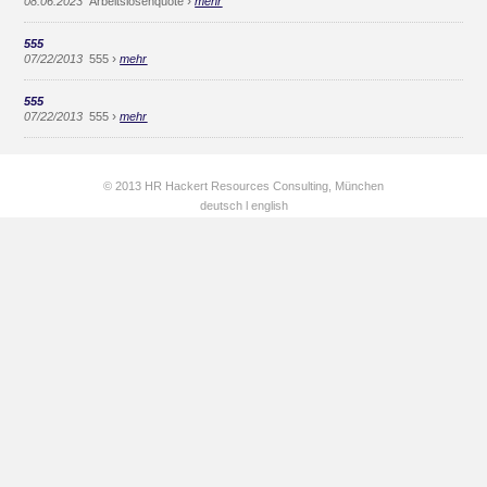
›
08.06.2023
Arbeitslosenquote
mehr
555
›
07/22/2013
555
mehr
555
›
07/22/2013
555
mehr
© 2013 HR Hackert Resources Consulting, München
deutsch
l
english