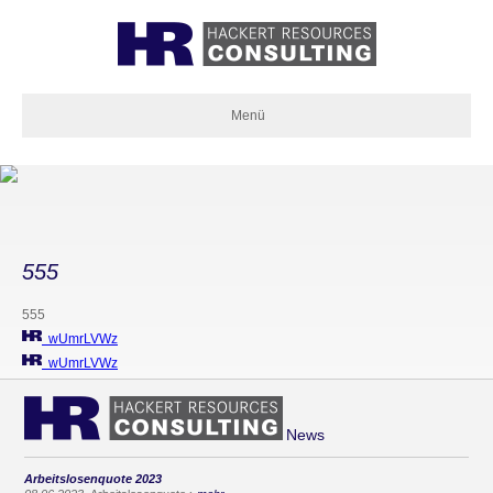
Menü
555
555
wUmrLVWz
wUmrLVWz
News
Arbeitslosenquote 2023